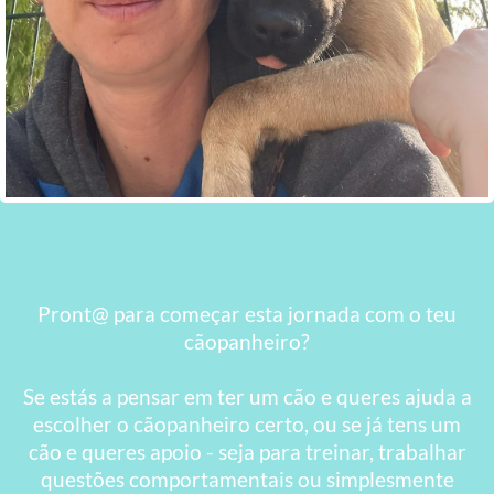
Pront@ para começar esta jornada com o teu
cãopanheiro?
Se estás a pensar em ter um cão e queres ajuda a
escolher o cãopanheiro certo, ou se já tens um
cão e queres apoio - seja para treinar, trabalhar
questões comportamentais ou simplesmente