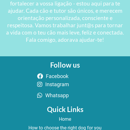
fortalecer a vossa ligação - estou aqui para te
ajudar. Cada cão e tutor são únicos, e merecem
orientação personalizada, consciente e
respeitosa. Vamos trabalhar junt@s para tornar
a vida com o teu cão mais leve, feliz e conectada.
Fala comigo, adorava ajudar-te!
Follow us
Facebook
Instagram
Whatsapp
Quick Links
Home
How to choose the right dog for you